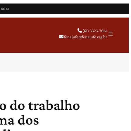
a União
(61) 3323-7061
fenajufe@fenajufe.org.br
o do trabalho
ema dos