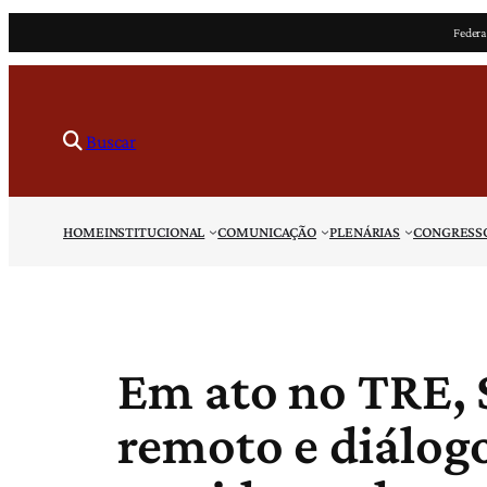
Pular
Federa
para
o
conteúdo
Buscar
HOME
INSTITUCIONAL
COMUNICAÇÃO
PLENÁRIAS
CONGRESS
Em ato no TRE, 
remoto e diálog