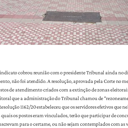
ndicato cobrou reunião com o presidente Tribunal ainda no dia
nto, não foi atendido. A resolução, aprovada pela Corte no me
postos de atendimento criados com a extinção de zonas eleitora
eitoral que a administração do Tribunal chamou de “rezoneamen
esolução 1162/20 estabeleceu que os servidores efetivos que n
 quais os postos eram vinculados, terão que participar de con
e inscrevam para o certame, ou não sejam contemplados com as 