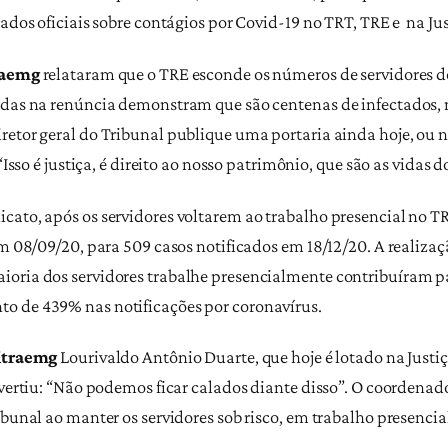
dados oficiais sobre contágios por Covid-19 no TRT, TRE e na Jus
raemg
relataram que o TRE esconde os números de servidores do
adas na renúncia demonstram que são centenas de infectados, n
iretor geral do Tribunal publique uma portaria ainda hoje, 
 “Isso é justiça, é direito ao nosso patrimônio, que são as vidas
cato, após os servidores voltarem ao trabalho presencial no 
em 08/09/20, para 509 casos notificados em 18/12/20. A realizaç
oria dos servidores trabalhe presencialmente contribuíram pa
o de 439% nas notificações por coronavírus.
itraemg
Lourivaldo Antônio Duarte, que hoje é lotado na Justiça
advertiu: “Não podemos ficar calados diante disso”. O coordena
ibunal ao manter os servidores sob risco, em trabalho presencia