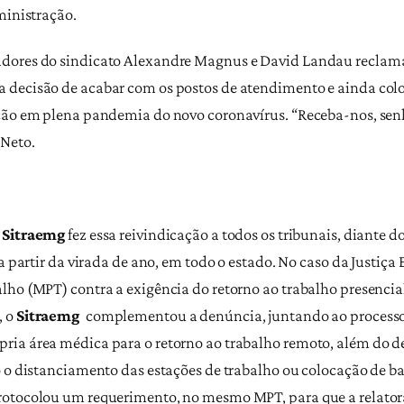
ministração.
adores do sindicato Alexandre Magnus e David Landau reclam
decisão de acabar com os postos de atendimento e ainda coloc
oção em plena pandemia do novo coronavírus. “Receba-nos, sen
 Neto.
o
Sitraemg
fez essa reivindicação a todos os tribunais, diante 
 a partir da virada de ano, em todo o estado. No caso da Justiça
lho (MPT) contra a exigência do retorno ao trabalho presencial
, o
Sitraemg
complementou a denúncia, juntando ao process
ria área médica para o retorno ao trabalho remoto, além do 
 o distanciamento das estações de trabalho ou colocação de bar
rotocolou um requerimento, no mesmo MPT, para que a relator