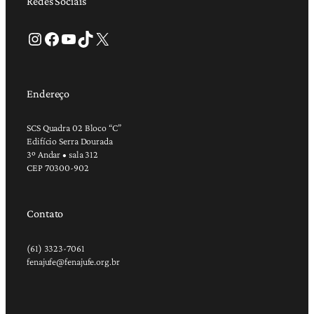
Redes Sociais
Instagram
Facebook
Youtube
TikTok
X
Endereço
SCS Quadra 02 Bloco “C”
Edifício Serra Dourada
3º Andar • sala 312
CEP 70300-902
Contato
(61) 3323-7061
fenajufe@fenajufe.org.br