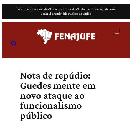
Pular
Federação Nacional dos Trabalhadores e das Trabalhadoras do Judiciário
para
Federal e Ministério Público da União
o
conteúdo
Nota de repúdio:
Guedes mente em
novo ataque ao
funcionalismo
público