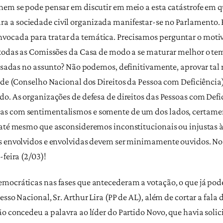
 nem se pode pensar em discutir em meio a esta catástrofe em 
 a sociedade civil organizada manifestar-se no Parlamento. H
vocada para tratar da temática. Precisamos perguntar o moti
r todas as Comissões da Casa de modo a se maturar melhor o te
ressadas no assunto? Não podemos, definitivamente, aprovar t
nade (Conselho Nacional dos Direitos da Pessoa com Deficiência
do. As organizações de defesa de direitos das Pessoas com Defi
s com sentimentalismos e somente de um dos lados, certament
 até mesmo que asconsideremos inconstitucionais ou injustas à
as envolvidos e envolvidas devem ser minimamente ouvidos. No
-feira (2/03)!
democráticas nas fases que antecederam a votação, o que já po
esso Nacional, Sr. Arthur Lira (PP de AL), além de cortar a fala
ão concedeu a palavra ao líder do Partido Novo, que havia soli