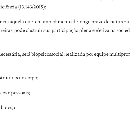
iciência (13.146/2015):
ncia aquela que tem impedimento de longo prazo de natureza fís
eiras, pode obstruir sua participação plena e efetiva na soci
ecessária, será biopsicossocial, realizada por equipe multiprofi
struturas do corpo;
cos e pessoais;
dades; e