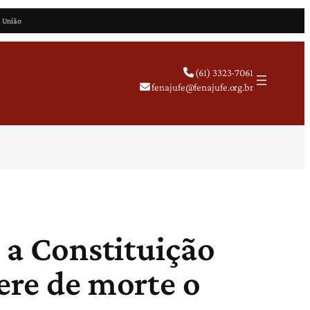
a União
(61) 3323-7061
fenajufe@fenajufe.org.br
 a Constituição
ere de morte o