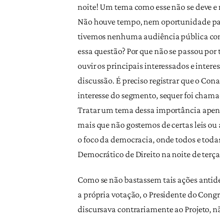
noite! Um tema como esse não se deve e
Não houve tempo, nem oportunidade para
tivemos nenhuma audiência pública con
essa questão? Por que não se passou po
ouvir os principais interessados e inte
discussão. É preciso registrar que o Co
interesse do segmento, sequer foi chama
Tratar um tema dessa importância apena
mais que não gostemos de certas leis ou
o foco da democracia, onde todos e tod
Democrático de Direito na noite de terça
​Como se não bastassem tais ações anti
a própria votação, o Presidente do Congr
discursava contrariamente ao Projeto, n