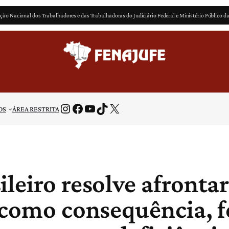
ção Nacional dos Trabalhadores e das Trabalhadoras do Judiciário Federal e Ministério Público d
Instagram
Facebook
Youtube
TikTok
X
OS
ÁREA RESTRITA
leiro resolve afrontar
 como consequência, f