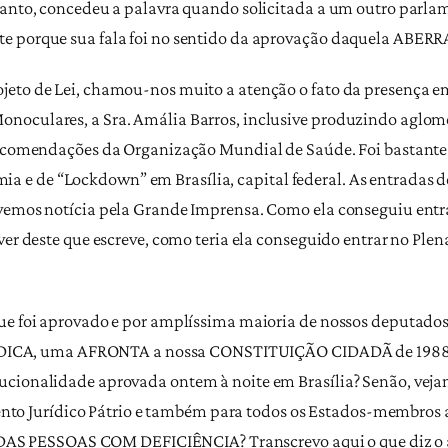
tanto, concedeu a palavra quando solicitada a um outro parla
te porque sua fala foi no sentido da aprovação daquela ABE
jeto de Lei, chamou-nos muito a atenção o fato da presença e
onoculares, a Sra. Amália Barros, inclusive produzindo aglo
recomendações da Organização Mundial de Saúde. Foi bastante e
e de “Lockdown” em Brasília, capital federal. As entradas d
ivemos notícia pela Grande Imprensa. Como ela conseguiu ent
ver deste que escreve, como teria ela conseguido entrar no Ple
 que foi aprovado e por amplíssima maioria de nossos deputado
A, uma AFRONTA a nossa CONSTITUIÇÃO CIDADÃ de 1988. E
ucionalidade aprovada ontem à noite em Brasília? Senão, ve
o Jurídico Pátrio e também para todos os Estados-membro
ESSOAS COM DEFICIÊNCIA? Transcrevo aqui o que diz o art. 2