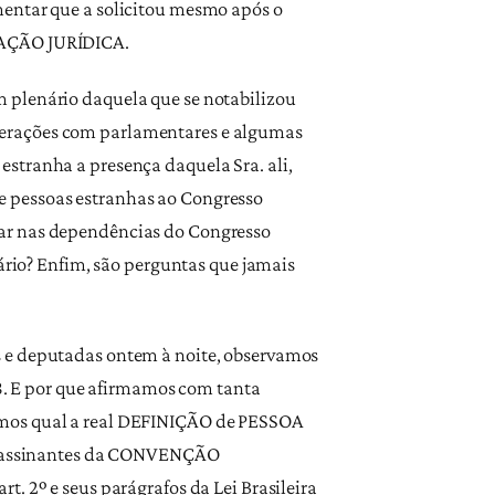
mentar que a solicitou mesmo após o
RRAÇÃO JURÍDICA.
m plenário daquela que se notabilizou
merações com parlamentares e algumas
stranha a presença daquela Sra. ali,
e pessoas estranhas ao Congresso
rar nas dependências do Congresso
nário? Enfim, são perguntas que jamais
s e deputadas ontem à noite, observamos
 por que afirmamos com tanta
jamos qual a real DEFINIÇÃO de PESSOA
s assinantes da CONVENÇÃO
º e seus parágrafos da Lei Brasileira