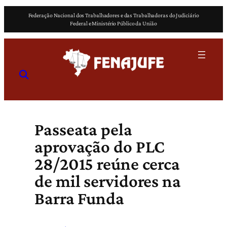
Pular
Federação Nacional dos Trabalhadores e das Trabalhadoras do Judiciário
para
Federal e Ministério Público da União
o
conteúdo
Passeata pela
aprovação do PLC
28/2015 reúne cerca
de mil servidores na
Barra Funda