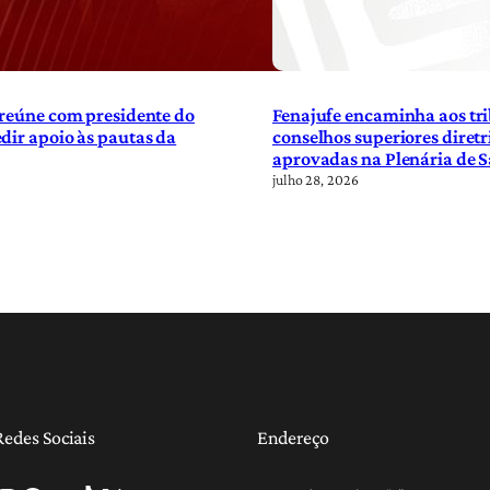
 reúne com presidente do
Fenajufe encaminha aos tri
dir apoio às pautas da
conselhos superiores diretr
aprovadas na Plenária de 
julho 28, 2026
Redes Sociais
Endereço