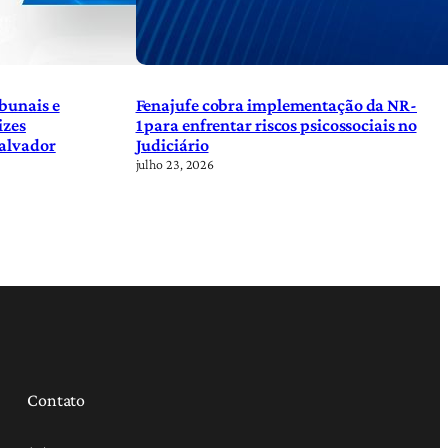
bunais e
Fenajufe cobra implementação da NR-
izes
1 para enfrentar riscos psicossociais no
Salvador
Judiciário
julho 23, 2026
Contato