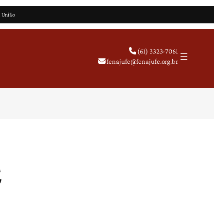
a União
(61) 3323-7061
fenajufe@fenajufe.org.br
E