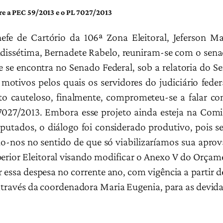
re a PEC 59/2013 e o PL 7027/2013
efe de Cartório da 106ª Zona Eleitoral, Jeferson Ma
indissétima, Bernadete Rabelo, reuniram-se com o sena
 se encontra no Senado Federal, sob a relatoria do 
motivos pelos quais os servidores do judiciário fed
o cauteloso, finalmente, comprometeu-se a falar co
7027/2013. Embora esse projeto ainda esteja na Com
utados, o diálogo foi considerado produtivo, pois s
do-nos no sentido de que só viabilizaríamos sua aprov
erior Eleitoral visando modificar o Anexo V do Orçam
essa despesa no corrente ano, com vigência a partir de 
 através da coordenadora Maria Eugenia, para as devida