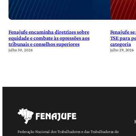
Fenajufe encaminha diretrizes sobre
Fenajufe se
equidade e combate às opressões aos
TSE para pe
tribunais e conselhos superiores
categoria
julho 30, 2026
julho 29, 2026
Federação Nacional dos Trabalhadores e das Trabalhadoras do