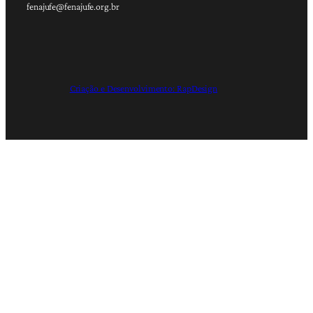
fenajufe@fenajufe.org.br
Criação e Desenvolvimento: RapDesign