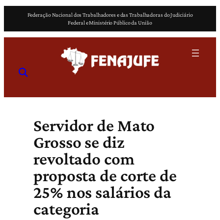
Pular
Federação Nacional dos Trabalhadores e das Trabalhadoras do Judiciário
para
Federal e Ministério Público da União
o
conteúdo
Servidor de Mato
Grosso se diz
revoltado com
proposta de corte de
25% nos salários da
categoria