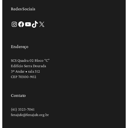
Redes Sociais
Instagram
Facebook
Youtube
TikTok
X
Endereço
SCS Quadra 02 Bloco “C”
Edifício Serra Dourada
3º Andar • sala 312
CEP 70300-902
Contato
(61) 3323-7061
fenajufe@fenajufe.org.br