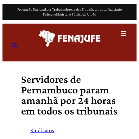
Pular
Federação Nacional dos Trabalhadores e das Trabalhadoras do Judiciário
para
Federal e Ministério Público da União
o
conteúdo
Servidores de
Pernambuco param
amanhã por 24 horas
em todos os tribunais
Sindicatos