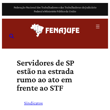
Pular
Federação Nacional dos Trabalhadores e das Trabalhadoras do Judiciário
para
Federal e Ministério Público da União
o
conteúdo
Servidores de SP
estão na estrada
rumo ao ato em
frente ao STF
Sindicatos