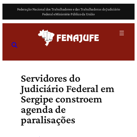
Pular
Federação Nacional dos Trabalhadores e das Trabalhadoras do Judiciário
para
Federal e Ministério Público da União
o
conteúdo
Servidores do
Judiciário Federal em
Sergipe constroem
agenda de
paralisações