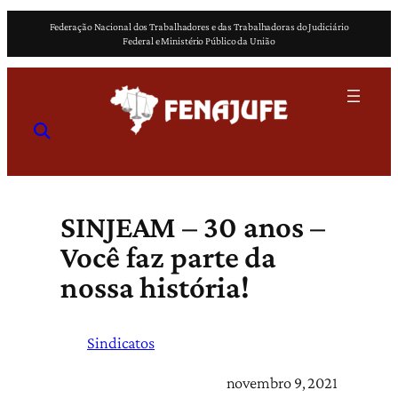
Pular
Federação Nacional dos Trabalhadores e das Trabalhadoras do Judiciário
para
Federal e Ministério Público da União
o
conteúdo
SINJEAM – 30 anos –
Você faz parte da
nossa história!
Sindicatos
novembro 9, 2021