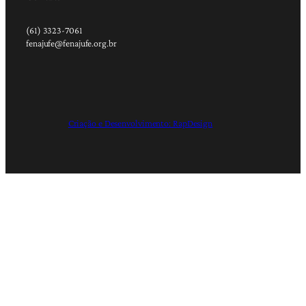
(61) 3323-7061
fenajufe@fenajufe.org.br
Criação e Desenvolvimento: RapDesign