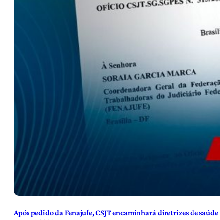
Após pedido da Fenajufe, CSJT encaminhará diretrizes de saúde 