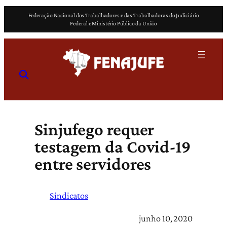
Pular
Federação Nacional dos Trabalhadores e das Trabalhadoras do Judiciário
para
Federal e Ministério Público da União
o
conteúdo
Sinjufego requer
testagem da Covid-19
entre servidores
Sindicatos
junho 10, 2020