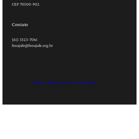
CEP 70300-902
Contato
(61) 3323-7061
fenajufe@fenajufe.org.br
Criação e Desenvolvimento: RapDesign