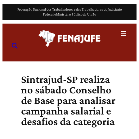
Pular
Federação Nacional dos Trabalhadores e das Trabalhadoras do Judiciário
para
Federal e Ministério Público da União
o
conteúdo
Sintrajud-SP realiza
no sábado Conselho
de Base para analisar
campanha salarial e
desafios da categoria