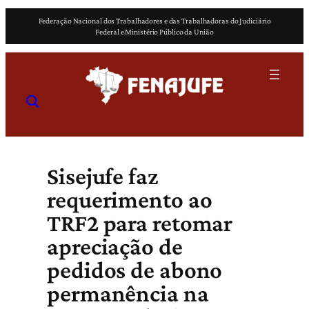
Pular
Federação Nacional dos Trabalhadores e das Trabalhadoras do Judiciário
para
Federal e Ministério Público da União
o
conteúdo
Sisejufe faz
requerimento ao
TRF2 para retomar
apreciação de
pedidos de abono
permanência na