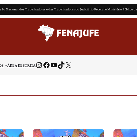
ção Nacional dos Trabalhadores e das Trabalhadoras do Judiciário Federal e Ministério Público d
Instagram
Facebook
Youtube
TikTok
X
OS
ÁREA RESTRITA