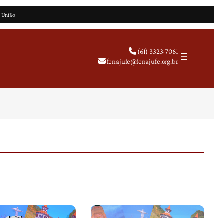
a União
(61) 3323-7061
fenajufe@fenajufe.org.br