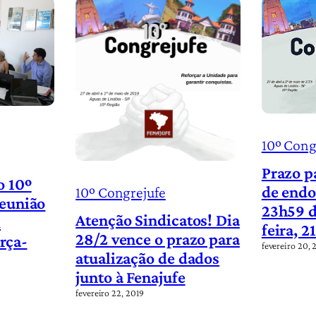
10º Cong
Prazo p
o 10º
de endo
10º Congrejufe
reunião
23h59 d
Atenção Sindicatos! Dia
m
feira, 2
28/2 vence o prazo para
erça-
fevereiro 20, 
atualização de dados
junto à Fenajufe
fevereiro 22, 2019