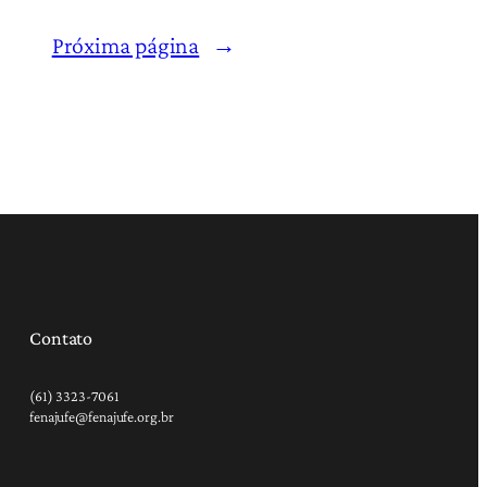
Próxima página
→
Contato
(61) 3323-7061
fenajufe@fenajufe.org.br