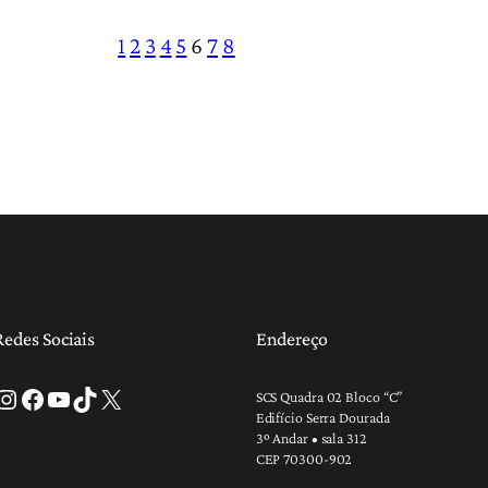
1
2
3
4
5
6
7
8
Redes Sociais
Endereço
tagram
Facebook
Youtube
TikTok
X
SCS Quadra 02 Bloco “C”
Edifício Serra Dourada
3º Andar • sala 312
CEP 70300-902