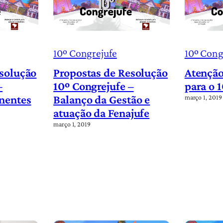
10º Congrejufe
10º Cong
esolução
Propostas de Resolução
Atenção
–
10º Congrejufe –
para o 
nentes
Balanço da Gestão e
março 1, 2019
atuação da Fenajufe
março 1, 2019