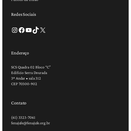
Redes Sociais
Instagram
Facebook
Youtube
TikTok
X
Endereço
SCS Quadra 02 Bloco “C”
Edifício Serra Dourada
3º Andar • sala 312
CEP 70300-902
Contato
(61) 3323-7061
fenajufe@fenajufe.org.br