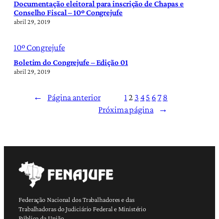
Documentação eleitoral para inscrição de Chapas e
Conselho Fiscal – 10º Congrejufe
abril 29, 2019
10º Congrejufe
Boletim do Congrejufe – Edição 01
abril 29, 2019
←
Página anterior
1
2
3
4
5
6
7
8
Próxima página
→
Federação Nacional dos Trabalhadores e das
Trabalhadoras do Judiciário Federal e Ministério
Público da União