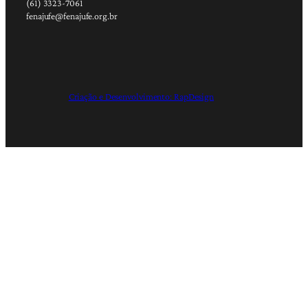
(61) 3323-7061
fenajufe@fenajufe.org.br
Criação e Desenvolvimento: RapDesign