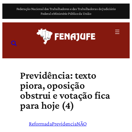
Pular
Federação Nacional dos Trabalhadores e das Trabalhadoras do Judiciário
para
Federal e Ministério Público da União
o
conteúdo
Previdência: texto
piora, oposição
obstrui e votação fica
para hoje (4)
ReformadaPrevidenciaNÃO