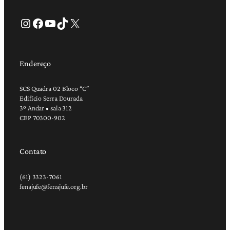
Instagram
Facebook
Youtube
TikTok
X
Endereço
SCS Quadra 02 Bloco “C”
Edifício Serra Dourada
3º Andar • sala 312
CEP 70300-902
Contato
(61) 3323-7061
fenajufe@fenajufe.org.br