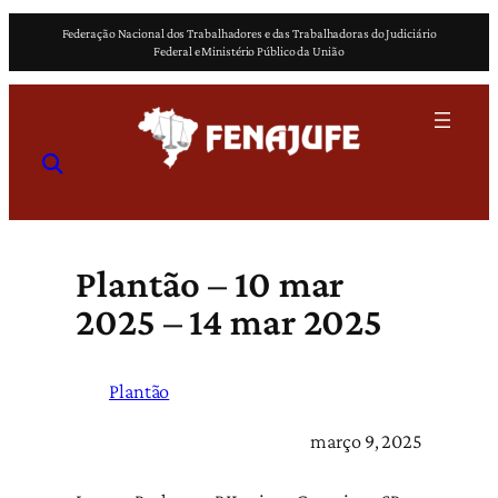
Pular
Federação Nacional dos Trabalhadores e das Trabalhadoras do Judiciário
para
Federal e Ministério Público da União
o
conteúdo
Plantão – 10 mar
2025 – 14 mar 2025
Plantão
março 9, 2025