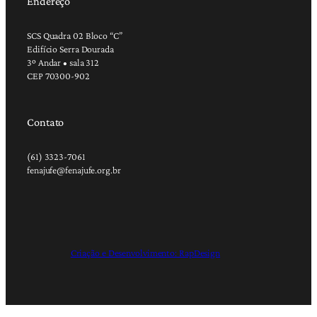
Endereço
SCS Quadra 02 Bloco “C”
Edifício Serra Dourada
3º Andar • sala 312
CEP 70300-902
Contato
(61) 3323-7061
fenajufe@fenajufe.org.br
Criação e Desenvolvimento: RapDesign