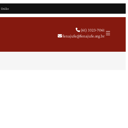
a União
(61) 3323-7061
fenajufe@fenajufe.org.br