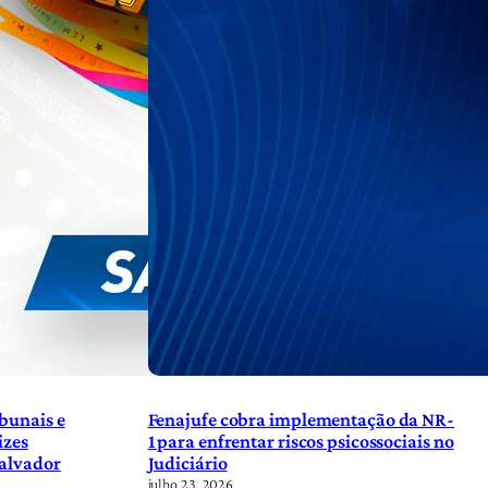
bunais e
Fenajufe cobra implementação da NR-
izes
1 para enfrentar riscos psicossociais no
Salvador
Judiciário
julho 23, 2026