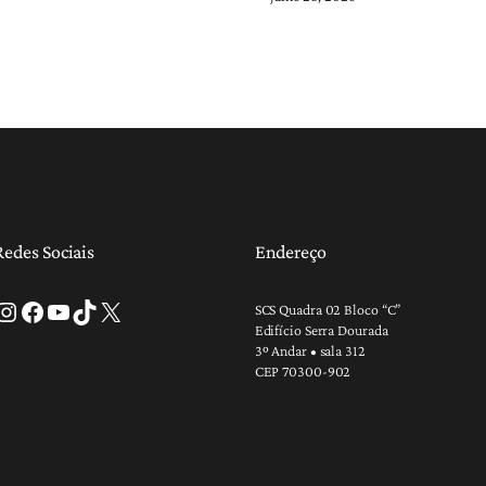
Redes Sociais
Endereço
tagram
Facebook
Youtube
TikTok
X
SCS Quadra 02 Bloco “C”
Edifício Serra Dourada
3º Andar • sala 312
CEP 70300-902