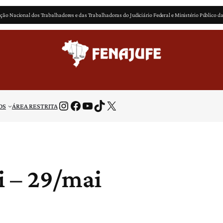
ção Nacional dos Trabalhadores e das Trabalhadoras do Judiciário Federal e Ministério Público d
Instagram
Facebook
Youtube
TikTok
X
OS
ÁREA RESTRITA
i – 29/mai