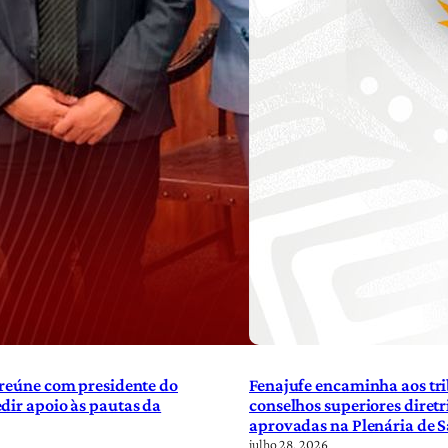
 reúne com presidente do
Fenajufe encaminha aos tri
dir apoio às pautas da
conselhos superiores diretr
aprovadas na Plenária de 
julho 28, 2026