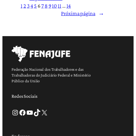
1
2
3
4
5
6
7
8
9
10
11
…
14
Próxima página
→
Federação Nacional dos Trabalhadores e das
Trabalhadoras do Judiciário Federal e Ministério
Público da União
Redes Sociais
Instagram
Facebook
Youtube
TikTok
X
Endereço